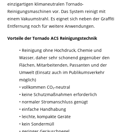
einzigartigen klimaneutralen Tornado-
Winterdienst
Reinigungsmaschinen vor. Das System reinigt mit
einem Vakuumstrahl. Es eignet sich neben der Graffiti
Reparaturen & Endrenovierungen
Entfernung noch für weitere Anwendungen.
Vorteile der Tornado ACS Reinigungstechnik
• Reinigung ohne Hochdruck, Chemie und
Wasser, daher sehr schonend gegenüber den
Flächen, Mitarbeitenden, Passanten und der
Umwelt (Einsatz auch im Publikumsverkehr
möglich)
• vollkommen CO₂-neutral
• keine Schutzmaßnahmen erforderlich
• normaler Stromanschluss genügt
• einfache Handhabung
• leichte, kompakte Geräte
• kein Sondermüll
• geringer Geräuschpegel