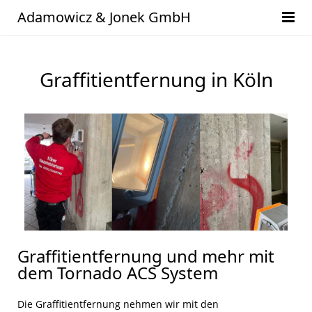
Adamowicz & Jonek GmbH
Start
Graffitientfernung in Köln
Leistungsübersicht
Service
Hausmeisterservice
News
Gartenpflege
Angebote
Fensterreinigung
Aufträge
Gebäudereinigungen
Buchhaltung
Solarpanel Reinigung
Reklamation
Graffitientfernung und mehr mit
dem Tornado ACS System
Treppenhausreinigung
Termine mit Handwerker
Die Graffitientfernung nehmen wir mit den
Graffitientfernung