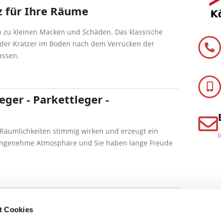
z für Ihre Räume
ch zu kleinen Macken und Schäden. Das klassische
r der Kratzer im Boden nach dem Verrücken der
assen.
eger - Parkettleger -
 Räumlichkeiten stimmig wirken und erzeugt ein
ne angenehme Atmosphäre und Sie haben lange Freude
treklamen
t Cookies
i den Passanten – 24 Stunden lang. Sie lädt