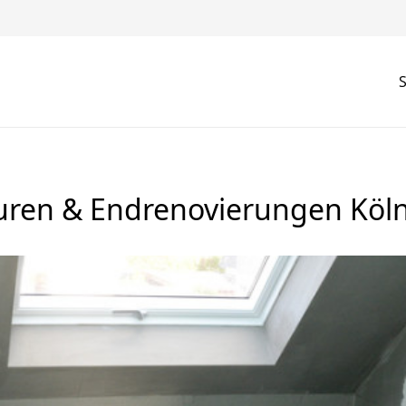
S
uren & Endrenovierungen Köl