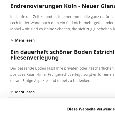
Endrenovierungen Köln - Neuer Glan
Im Laufe der Zeit kommt es in einer Immobilie ganz natürli
Loch in der Wand nach dem ein Bild nicht mehr gefällt ode
Möbel – oft sind es kleine Schäden, die sich zügig beheben l
Mehr lesen
Ein dauerhaft schöner Boden Estrichl
Fliesenverlegung
Der passende Boden lässt Ihre privaten oder geschäftlichen
positives Raumklima. Fachgerecht verlegt, sorgt er für ei
daran. Einige Aspekte sind dabei zu bedenken:
Mehr lesen
Für Sie in Köln - Montage von Leuch
Diese Webseite verwende
Eine ansprechende Lichtreklame sorgt für Aufmerksamkeit be