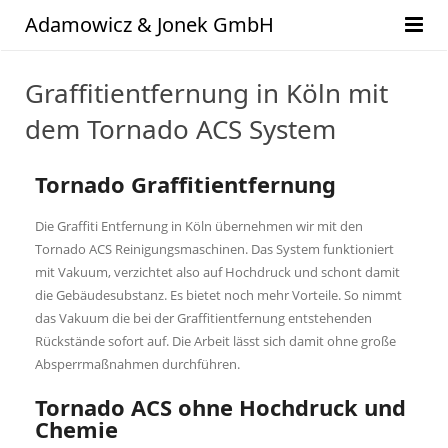
Adamowicz & Jonek GmbH
Start
Graffitientfernung in Köln mit
Leistungsübersicht
dem Tornado ACS System
Service
Hausmeisterservice
Tornado Graffitientfernung
News
Gartenpflege
Angebote
Die Graffiti Entfernung in Köln übernehmen wir mit den
Tornado ACS Reinigungsmaschinen. Das System funktioniert
Fensterreinigung
Aufträge
mit Vakuum, verzichtet also auf Hochdruck und schont damit
die Gebäudesubstanz. Es bietet noch mehr Vorteile. So nimmt
Gebäudereinigungen
Buchhaltung
das Vakuum die bei der Graffitientfernung entstehenden
Rückstände sofort auf. Die Arbeit lässt sich damit ohne große
Solarpanel Reinigung
Reklamation
Absperrmaßnahmen durchführen.
Treppenhausreinigung
Termine mit Handwerker
Tornado ACS ohne Hochdruck und
Chemie
Graffitientfernung