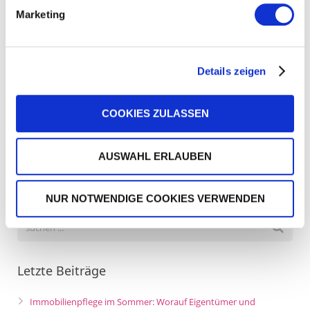
Andere Methoden stoßen bei Minusgraden unweigerlich an
Marketing
ihre Grenzen. Seit wir diese Methode einsetzen, freuen wir uns
über ein ausgezeichnetes Feedback unserer Kundschaft.
Jedermann weiß, dass Graffitis ein ganz erhebliches Ärgernis
darstellen. Umso wichtiger erscheint es uns, dass die moderne
Details zeigen
Graffitientfernung
nun auf unkomplizierte und
umweltfreundliche Weise möglich ist.
COOKIES ZULASSEN
AUSWAHL ERLAUBEN
Suche
NUR NOTWENDIGE COOKIES VERWENDEN
Letzte Beiträge
Immobilienpflege im Sommer: Worauf Eigentümer und