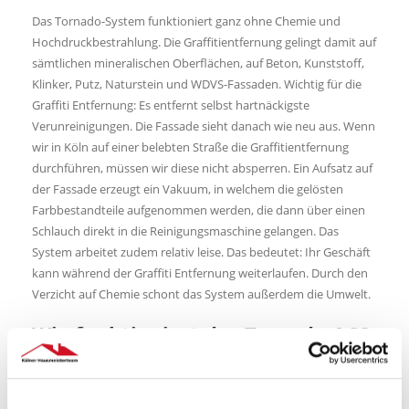
Das Tornado-System funktioniert ganz ohne Chemie und
Winterdienst
Hochdruckbestrahlung. Die Graffitientfernung gelingt damit auf
sämtlichen mineralischen Oberflächen, auf Beton, Kunststoff,
Reparaturen & Endrenovierungen
Klinker, Putz, Naturstein und WDVS-Fassaden. Wichtig für die
Graffiti Entfernung: Es entfernt selbst hartnäckigste
Verunreinigungen. Die Fassade sieht danach wie neu aus. Wenn
wir in Köln auf einer belebten Straße die Graffitientfernung
durchführen, müssen wir diese nicht absperren. Ein Aufsatz auf
der Fassade erzeugt ein Vakuum, in welchem die gelösten
Farbbestandteile aufgenommen werden, die dann über einen
Schlauch direkt in die Reinigungsmaschine gelangen. Das
System arbeitet zudem relativ leise. Das bedeutet: Ihr Geschäft
kann während der Graffiti Entfernung weiterlaufen. Durch den
Verzicht auf Chemie schont das System außerdem die Umwelt.
Wie funktioniert das Tornado ACS
System?
Die Maschine erzeugt an der zu bearbeitenden Fläche ein